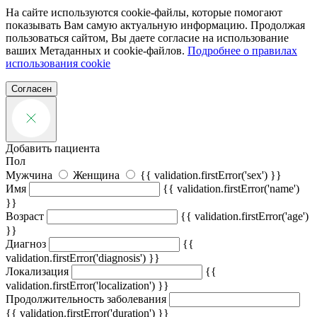
На сайте используются cookie-файлы, которые помогают
показывать Вам самую актуальную информацию. Продолжая
пользоваться сайтом, Вы даете согласие на использование
ваших Метаданных и cookie-файлов.
Подробнее о правилах
использования cookie
Согласен
Добавить пациента
Пол
Мужчина
Женщина
{{ validation.firstError('sex') }}
Имя
{{ validation.firstError('name')
}}
Возраст
{{ validation.firstError('age')
}}
Диагноз
{{
validation.firstError('diagnosis') }}
Локализация
{{
validation.firstError('localization') }}
Продолжительность заболевания
{{ validation.firstError('duration') }}