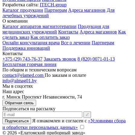
Разработка сайта:
ITECH.group
Каталог продукции
Партнерам
Адреса магазинов
Для
лечебных учреждений
О компании
Каталог аппаратов магнитотерапии
Продукция для
медицинских учреждений
Контакты
Адреса магазинов
Как
сделать заказ
Как оплатить заказ
Онлайн консультация врача
Все о лечении
Партнерам
Поддержка инноваций
Контакты
+375 (29) 743-76-37
Заказать звонок
8 (820) 0071-01-13
Бесплатная горячая линия
По общим и техническим вопросам
contact@elamed.com
По заказам и оплате
info@almag01.by
Мы в соцсетях
Наш адрес
г. Минск Проспект Независимости, 74
Обратная связь
Подписаться на рассылку
Я ознакомлен и согласен с
«Условиями сбора
Подписаться
и обработки персональных данных»
© 2026 «Елатомский приборный завод»