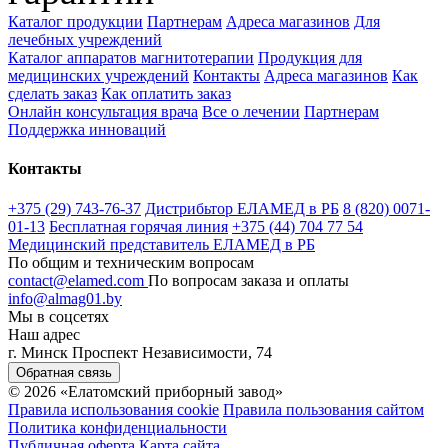
Каталог продукции
Партнерам
Адреса магазинов
Для
лечебных учреждений
Каталог аппаратов магнитотерапии
Продукция для
медицинских учреждений
Контакты
Адреса магазинов
Как
сделать заказ
Как оплатить заказ
Онлайн консультация врача
Все о лечении
Партнерам
Поддержка инноваций
Контакты
+375 (29) 743-76-37
Дистрибьтор ЕЛАМЕД в РБ
8 (820) 0071-
01-13
Бесплатная горячая линия
+375 (44) 704 77 54
Медицинский представитель ЕЛАМЕД в РБ
По общим и техническим вопросам
contact@elamed.com
По вопросам заказа и оплаты
info@almag01.by
Мы в соцсетях
Наш адрес
г. Минск Проспект Независимости, 74
Обратная связь
© 2026 «Елатомский приборный завод»
Правила использования cookie
Правила пользования сайтом
Политика конфиденциальности
Публичная оферта
Карта сайта