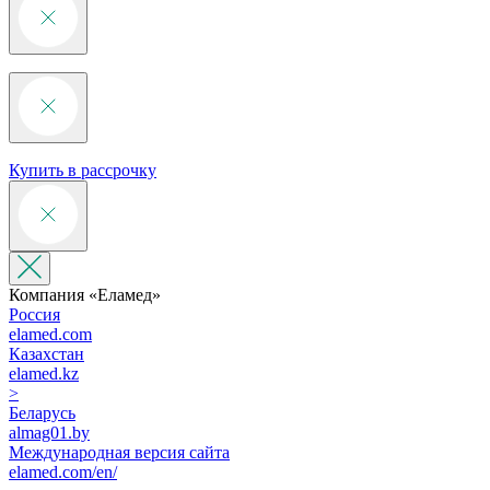
Купить в рассрочку
Компания «‎Еламед»
Россия
elamed.com
Казахстан
elamed.kz
>
Беларусь
almag01.by
Международная версия сайта
elamed.com/en/