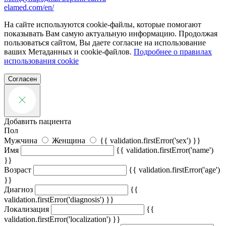
elamed.com/en/
На сайте используются cookie-файлы, которые помогают
показывать Вам самую актуальную информацию. Продолжая
пользоваться сайтом, Вы даете согласие на использование
ваших Метаданных и cookie-файлов.
Подробнее о правилах
использования cookie
Согласен
Добавить пациента
Пол
Мужчина
Женщина
{{ validation.firstError('sex') }}
Имя
{{ validation.firstError('name')
}}
Возраст
{{ validation.firstError('age')
}}
Диагноз
{{
validation.firstError('diagnosis') }}
Локализация
{{
validation.firstError('localization') }}