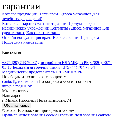
гарантии
Каталог продукции
Партнерам
Адреса магазинов
Для
лечебных учреждений
Каталог аппаратов магнитотерапии
Продукция для
медицинских учреждений
Контакты
Адреса магазинов
Как
сделать заказ
Как оплатить заказ
Онлайн консультация врача
Все о лечении
Партнерам
Поддержка инноваций
Контакты
+375 (29) 743-76-37
Дистрибьтор ЕЛАМЕД в РБ
8 (820) 0071-
01-13
Бесплатная горячая линия
+375 (44) 704 77 54
Медицинский представитель ЕЛАМЕД в РБ
По общим и техническим вопросам
contact@elamed.com
По вопросам заказа и оплаты
info@almag01.by
Мы в соцсетях
Наш адрес
г. Минск Проспект Независимости, 74
Обратная связь
© 2026 «Елатомский приборный завод»
Правила использования cookie
Правила пользования сайтом