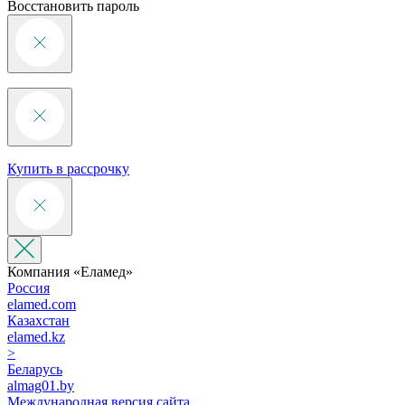
Восстановить пароль
Купить в рассрочку
Компания «‎Еламед»
Россия
elamed.com
Казахстан
elamed.kz
>
Беларусь
almag01.by
Международная версия сайта