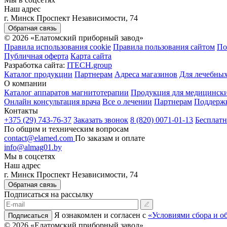
Наш адрес
г. Минск Проспект Независимости, 74
Обратная связь
© 2026 «Елатомский приборный завод»
Правила использования cookie
Правила пользования сайтом
По
Публичная оферта
Карта сайта
Разработка сайта:
ITECH.group
Каталог продукции
Партнерам
Адреса магазинов
Для лечебны
О компании
Каталог аппаратов магнитотерапии
Продукция для медицинск
Онлайн консультация врача
Все о лечении
Партнерам
Поддерж
Контакты
+375 (29) 743-76-37
Заказать звонок
8 (820) 0071-01-13
Бесплатн
По общим и техническим вопросам
contact@elamed.com
По заказам и оплате
info@almag01.by
Мы в соцсетях
Наш адрес
г. Минск Проспект Независимости, 74
Обратная связь
Подписаться на рассылку
Я ознакомлен и согласен с
«Условиями сбора и о
Подписаться
© 2026 «Елатомский приборный завод»