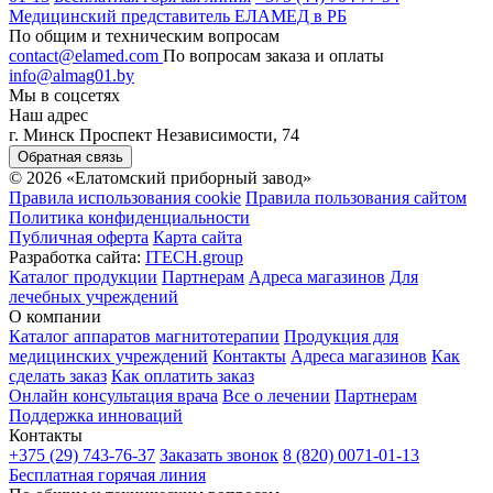
Медицинский представитель ЕЛАМЕД в РБ
По общим и техническим вопросам
contact@elamed.com
По вопросам заказа и оплаты
info@almag01.by
Мы в соцсетях
Наш адрес
г. Минск Проспект Независимости, 74
Обратная связь
© 2026 «Елатомский приборный завод»
Правила использования cookie
Правила пользования сайтом
Политика конфиденциальности
Публичная оферта
Карта сайта
Разработка сайта:
ITECH.group
Каталог продукции
Партнерам
Адреса магазинов
Для
лечебных учреждений
О компании
Каталог аппаратов магнитотерапии
Продукция для
медицинских учреждений
Контакты
Адреса магазинов
Как
сделать заказ
Как оплатить заказ
Онлайн консультация врача
Все о лечении
Партнерам
Поддержка инноваций
Контакты
+375 (29) 743-76-37
Заказать звонок
8 (820) 0071-01-13
Бесплатная горячая линия