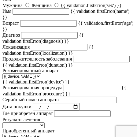
Мужчина
Женщина
{{ validation.firstError('sex') }}
Имя
{{ validation.firstError('name')
}}
Возраст
{{ validation.firstError('age')
}}
Диагноз
{{
validation.firstError('diagnosis') }}
Локализация
{{
validation.firstError('localization') }}
Продолжительность заболевания
{{ validation.firstError('duration') }}
Рекомендованный аппарат
{{ validation.firstError('device') }}
Рекомендованная процедура
{{
validation.firstError('procedure') }}
Серийный номер аппарата
Дата покупки
Где приобретен аппарат
Результат лечения
Приобретенный аппарат