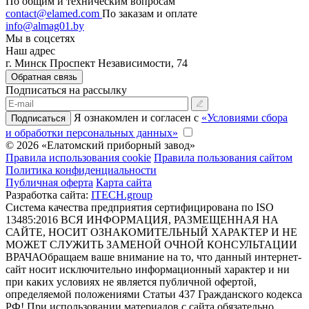
По общим и техническим вопросам
contact@elamed.com
По заказам и оплате
info@almag01.by
Мы в соцсетях
Наш адрес
г. Минск Проспект Независимости, 74
Обратная связь
Подписаться на рассылку
Я ознакомлен и согласен с
«Условиями сбора
Подписаться
и обработки персональных данных»
© 2026 «Елатомский приборный завод»
Правила использования cookie
Правила пользования сайтом
Политика конфиденциальности
Публичная оферта
Карта сайта
Разработка сайта:
ITECH.group
Система качества предприятия сертифицирована по ISO
13485:2016
ВСЯ ИНФОРМАЦИЯ, РАЗМЕЩЕННАЯ НА
САЙТЕ, НОСИТ ОЗНАКОМИТЕЛЬНЫЙ ХАРАКТЕР И НЕ
МОЖЕТ СЛУЖИТЬ ЗАМЕНОЙ ОЧНОЙ КОНСУЛЬТАЦИИ
ВРАЧА
Обращаем ваше внимание на то, что данный интернет-
сайт носит исключительно информационный характер и ни
при каких условиях не является публичной офертой,
определяемой положениями Статьи 437 Гражданского кодекса
РФ! При использовании материалов с сайта обязательно