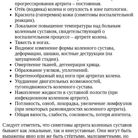
прогрессирования артрита – постоянная.
Отёк (водянка) колена и опухлость в зоне патологии.
Краснота (гиперемия) кожи (симптомы воспалительной
реакции).
Локальное повышение температуры над больным
коленным суставом, свидетельствующей о
воспалительном процессе – артрите колена.
Тяжесть в ногах.
Видимое изменение формы коленного сустава,
деформации, шишки, костные деструкции (на
запущенной стадии).
Омертвение тканей, дегенерация хряща.
Образование узелков, уплотнений.
Веретенообразный вид ноги при артритах колена.
Ухудшение двигательных возможностей,
тугоподвижность коленного сустава.
Накопление жидкости в суставной полости (при
инфекционном коленном артрите).
Потливость, озноб, лихорадка, увеличение лимфоузлов
(при некоторых разновидностях коленного артрита).
Общая вялость, слабость, сонливость, потеря аппетита.
Следует отметить, что симптомы артрита коленных суставов
бывают как локальные, так и внесуставные. Они могут быть
выражены явно или же быть стёртыми, малозаметными, но