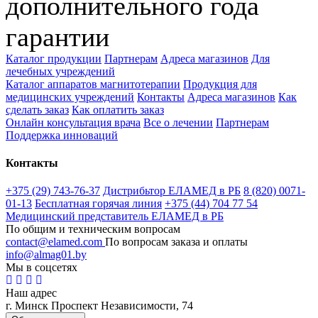
дополнительного года
гарантии
Каталог продукции
Партнерам
Адреса магазинов
Для
лечебных учреждений
Каталог аппаратов магнитотерапии
Продукция для
медицинских учреждений
Контакты
Адреса магазинов
Как
сделать заказ
Как оплатить заказ
Онлайн консультация врача
Все о лечении
Партнерам
Поддержка инноваций
Контакты
+375 (29) 743-76-37
Дистрибьтор ЕЛАМЕД в РБ
8 (820) 0071-
01-13
Бесплатная горячая линия
+375 (44) 704 77 54
Медицинский представитель ЕЛАМЕД в РБ
По общим и техническим вопросам
contact@elamed.com
По вопросам заказа и оплаты
info@almag01.by
Мы в соцсетях
Наш адрес
г. Минск Проспект Независимости, 74