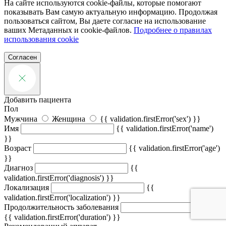
На сайте используются cookie-файлы, которые помогают
показывать Вам самую актуальную информацию. Продолжая
пользоваться сайтом, Вы даете согласие на использование
ваших Метаданных и cookie-файлов.
Подробнее о правилах
использования cookie
Согласен
Добавить пациента
Пол
Мужчина
Женщина
{{ validation.firstError('sex') }}
Имя
{{ validation.firstError('name')
}}
Возраст
{{ validation.firstError('age')
}}
Диагноз
{{
validation.firstError('diagnosis') }}
Локализация
{{
validation.firstError('localization') }}
Продолжительность заболевания
{{ validation.firstError('duration') }}