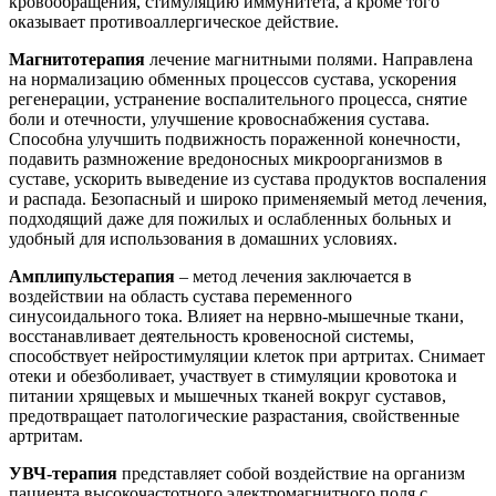
кровообращения, стимуляцию иммунитета, а кроме того
оказывает противоаллергическое действие.
Магнитотерапия
лечение магнитными полями. Направлена
на нормализацию обменных процессов сустава, ускорения
регенерации, устранение воспалительного процесса, снятие
боли и отечности, улучшение кровоснабжения сустава.
Способна улучшить подвижность пораженной конечности,
подавить размножение вредоносных микроорганизмов в
суставе, ускорить выведение из сустава продуктов воспаления
и распада. Безопасный и широко применяемый метод лечения,
подходящий даже для пожилых и ослабленных больных и
удобный для использования в домашних условиях.
Амплипульстерапия
– метод лечения заключается в
воздействии на область сустава переменного
синусоидального тока. Влияет на нервно-мышечные ткани,
восстанавливает деятельность кровеносной системы,
способствует нейростимуляции клеток при артритах. Снимает
отеки и обезболивает, участвует в стимуляции кровотока и
питании хрящевых и мышечных тканей вокруг суставов,
предотвращает патологические разрастания, свойственные
артритам.
УВЧ-терапия
представляет собой воздействие на организм
пациента высокочастотного электромагнитного поля с