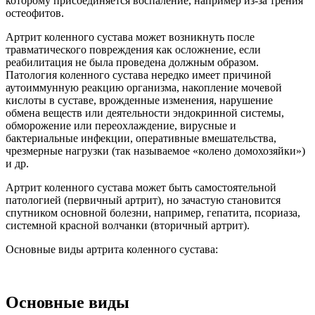
которому присоединяется воспаление, например из-за трения
остеофитов.
Артрит коленного сустава может возникнуть после
травматического повреждения как осложнение, если
реабилитация не была проведена должным образом.
Патология коленного сустава нередко имеет причиной
аутоиммунную реакцию организма, накопление мочевой
кислоты в суставе, врожденные изменения, нарушение
обмена веществ или деятельности эндокринной системы,
обморожение или переохлаждение, вирусные и
бактериальные инфекции, оперативные вмешательства,
чрезмерные нагрузки (так называемое «колено домохозяйки»)
и др.
Артрит коленного сустава может быть самостоятельной
патологией (первичный артрит), но зачастую становится
спутником основной болезни, например, гепатита, псориаза,
системной красной волчанки (вторичный артрит).
Основные виды артрита коленного сустава:
Основные виды