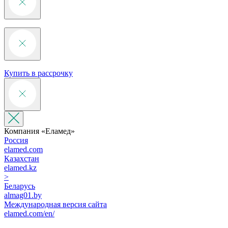
Купить в рассрочку
Компания «‎Еламед»
Россия
elamed.com
Казахстан
elamed.kz
>
Беларусь
almag01.by
Международная версия сайта
elamed.com/en/