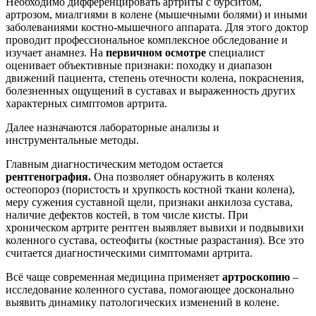
Необходимо дифференцировать артриты с бурситом,
артрозом, миалгиями в колене (мышечными болями) и иными
заболеваниями костно-мышечного аппарата. Для этого доктор
проводит профессиональное комплексное обследование и
изучает анамнез. На
первичном осмотре
специалист
оценивает объективные признаки: походку и диапазон
движений пациента, степень отечности колена, покраснения,
болезненных ощущений в суставах и выраженность других
характерных симптомов артрита.
Далее назначаются лабораторные анализы и
инструментальные методы.
Главным диагностическим методом остается
рентгенография.
Она позволяет обнаружить в коленях
остеопороз (пористость и хрупкость костной ткани колена),
меру сужения суставной щели, признаки анкилоза сустава,
наличие дефектов костей, в том числе кисты. При
хроническом артрите рентген выявляет вывихи и подвывихи
коленного сустава, остеофиты (костные разрастания). Все это
считается диагностическими симптомами артрита.
Всё чаще современная медицина применяет
артроскопию
–
исследование коленного сустава, помогающее досконально
выявить динамику патологических изменений в колене.