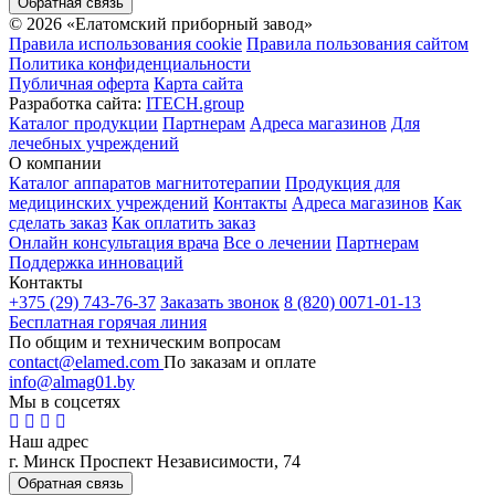
Обратная связь
© 2026 «Елатомский приборный завод»
Правила использования cookie
Правила пользования сайтом
Политика конфиденциальности
Публичная оферта
Карта сайта
Разработка сайта:
ITECH.group
Каталог продукции
Партнерам
Адреса магазинов
Для
лечебных учреждений
О компании
Каталог аппаратов магнитотерапии
Продукция для
медицинских учреждений
Контакты
Адреса магазинов
Как
сделать заказ
Как оплатить заказ
Онлайн консультация врача
Все о лечении
Партнерам
Поддержка инноваций
Контакты
+375 (29) 743-76-37
Заказать звонок
8 (820) 0071-01-13
Бесплатная горячая линия
По общим и техническим вопросам
contact@elamed.com
По заказам и оплате
info@almag01.by
Мы в соцсетях
Наш адрес
г. Минск Проспект Независимости, 74
Обратная связь