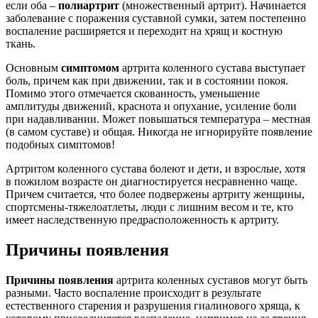
если оба –
полиартрит
(множественный артрит). Начинается
заболевание с поражения суставной сумки, затем постепенно
воспаление расширяется и переходит на хрящ и костную
ткань.
Основным
симптомом
артрита коленного сустава выступает
боль, причем как при движении, так и в состоянии покоя.
Помимо этого отмечается скованность, уменьшение
амплитуды движений, краснота и опухание, усиление боли
при надавливании. Может повышаться температура – местная
(в самом суставе) и общая. Никогда не игнорируйте появление
подобных симптомов!
Артритом коленного сустава болеют и дети, и взрослые, хотя
в пожилом возрасте он диагностируется несравненно чаще.
Причем считается, что более подвержены артриту женщины,
спортсмены-тяжелоатлеты, люди с лишним весом и те, кто
имеет наследственную предрасположенность к артриту.
Причины появления
Причины появления
артрита коленных суставов могут быть
разными. Часто воспаление происходит в результате
естественного старения и разрушения гиалинового хряща, к