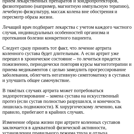
прием лекарственных препаратов и хондропротекторов,
физиотерапию (например, магнитную импульсную терапию),
лечебную физкультуру, массаж колена вне обострения и
пересмотр образа жизни.
Лечащий врач подбирает лекарства с учетом каждого частного
случая, индивидуальных особенностей организма и
протекания болезни конкретного пациента.
Следует сразу принять тот факт, что лечение артрита
коленного сустава будет длительным. А если артрит уже
перешел в хроническое состояние – то лечиться придется
пожизненно, периодически повторяя курсы магнитотерапии и
приема медикаментов с целью замедлить прогрессирование
заболевания, облегчить негативную симптоматику в суставах
и улучшить общее самочувствие.
В тяжёлых случаях артрита может потребоваться
эндопротезирование – замена сустава на искусственный
протез (если сустав полностью разрушился, и конечность
лишилась подвижности). К хирургическому лечению, как
правило, прибегают в крайних случаях.
Изменение образа жизни при артрите коленных суставов
заключается в адекватной физической активности,
установлении правильного режима труда и отдыха,