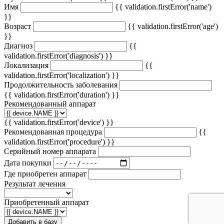
Имя
{{ validation.firstError('name')
}}
Возраст
{{ validation.firstError('age')
}}
Диагноз
{{
validation.firstError('diagnosis') }}
Локализация
{{
validation.firstError('localization') }}
Продолжительность заболевания
{{ validation.firstError('duration') }}
Рекомендованный аппарат
{{ validation.firstError('device') }}
Рекомендованная процедура
{{
validation.firstError('procedure') }}
Серийный номер аппарата
Дата покупки
Где приобретен аппарат
Результат лечения
Приобретенный аппарат
Добавить в базу