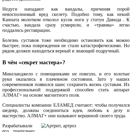
Недуги нападают как вандалы, причиняя порой
невосполнимый вред скелету. Подобно тому, как некий
Канната молотком отколол кусок ноги у статуи Давида . К
счастью, вандала сразу усмирили, и «травмы» легко
поддались реставрации.
Болезнь суставов тоже необходимо остановить как можно
быстрее, пока повреждения не стали катастрофическими. Но
рядом должен находиться верный и знающий подручный.
В чём «секрет мастера»?
Микеланджело с помощниками не повезло, и его золотые
руки оказались в плачевном состоянии. Зато у наших
современников появился шанс сохранить жизнь суставам. Их
профессиональной поддержкой способен стать аппарат
АЛМАГ+ на основе магнитного поля.
Специалисты компании ЕЛАМЕД считают: чтобы получился
шедевр, должны соединиться идея, любовь к делу и
мастерство. АЛМАГ+ они называют вершиной своего труда.
Разрабатывали
его тщательно: