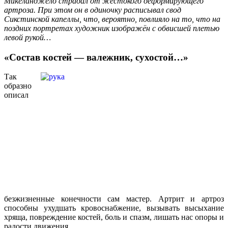
Микеланджело страдал от жестокого деформирующего
артроза. При этом он в одиночку расписывал свод
Сикстинской капеллы, что, вероятно, повлияло на то, что на
поздних портретах художник изображён с обвисшей плетью
левой рукой…
«Состав костей — валежник, сухостой…»
Так
образно
описал
безжизненные конечности сам мастер. Артрит и артроз
способны ухудшать кровоснабжение, вызывать высыхание
хряща, повреждение костей, боль и спазм, лишать нас опоры и
радости движения.