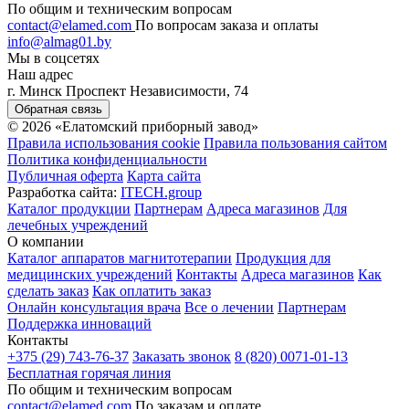
По общим и техническим вопросам
contact@elamed.com
По вопросам заказа и оплаты
info@almag01.by
Мы в соцсетях
Наш адрес
г. Минск Проспект Независимости, 74
Обратная связь
© 2026 «Елатомский приборный завод»
Правила использования cookie
Правила пользования сайтом
Политика конфиденциальности
Публичная оферта
Карта сайта
Разработка сайта:
ITECH.group
Каталог продукции
Партнерам
Адреса магазинов
Для
лечебных учреждений
О компании
Каталог аппаратов магнитотерапии
Продукция для
медицинских учреждений
Контакты
Адреса магазинов
Как
сделать заказ
Как оплатить заказ
Онлайн консультация врача
Все о лечении
Партнерам
Поддержка инноваций
Контакты
+375 (29) 743-76-37
Заказать звонок
8 (820) 0071-01-13
Бесплатная горячая линия
По общим и техническим вопросам
contact@elamed.com
По заказам и оплате