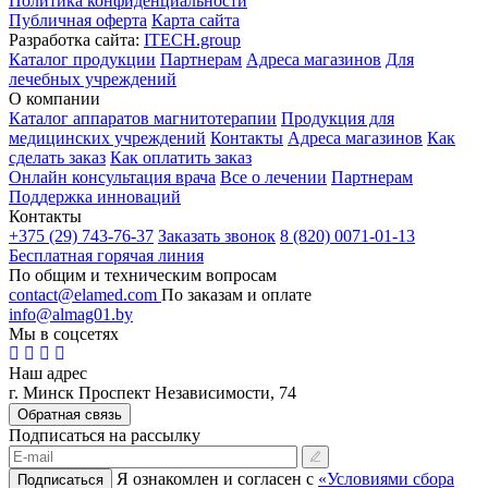
Политика конфиденциальности
Публичная оферта
Карта сайта
Разработка сайта:
ITECH.group
Каталог продукции
Партнерам
Адреса магазинов
Для
лечебных учреждений
О компании
Каталог аппаратов магнитотерапии
Продукция для
медицинских учреждений
Контакты
Адреса магазинов
Как
сделать заказ
Как оплатить заказ
Онлайн консультация врача
Все о лечении
Партнерам
Поддержка инноваций
Контакты
+375 (29) 743-76-37
Заказать звонок
8 (820) 0071-01-13
Бесплатная горячая линия
По общим и техническим вопросам
contact@elamed.com
По заказам и оплате
info@almag01.by
Мы в соцсетях
Наш адрес
г. Минск Проспект Независимости, 74
Обратная связь
Подписаться на рассылку
Я ознакомлен и согласен с
«Условиями сбора
Подписаться