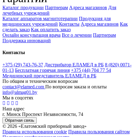
Каталог продукции
Партнерам
Адреса магазинов
Для
лечебных учреждений
Каталог аппаратов магнитотерапии
Продукция для
медицинских учреждений
Контакты
Адреса магазинов
Как
сделать заказ
Как оплатить заказ
Онлайн консультация врача
Все о лечении
Партнерам
Поддержка инноваций
Контакты
+375 (29) 743-76-37
Дистрибьтор ЕЛАМЕД в РБ
8 (820) 0071-
01-13
Бесплатная горячая линия
+375 (44) 704 77 54
Медицинский представитель ЕЛАМЕД в РБ
По общим и техническим вопросам
contact@elamed.com
По вопросам заказа и оплаты
info@almag01.by
Мы в соцсетях
Наш адрес
г. Минск Проспект Независимости, 74
Обратная связь
© 2026 «Елатомский приборный завод»
Правила использования cookie
Правила пользования сайтом