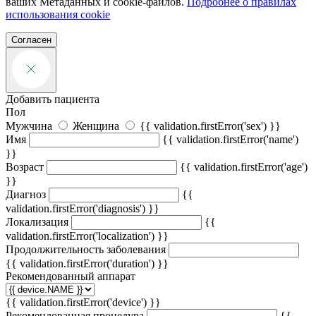
ваших Метаданных и cookie-файлов.
Подробнее о правилах
использования cookie
Согласен
Добавить пациента
Пол
Мужчина
Женщина
{{ validation.firstError('sex') }}
Имя
{{ validation.firstError('name')
}}
Возраст
{{ validation.firstError('age')
}}
Диагноз
{{
validation.firstError('diagnosis') }}
Локализация
{{
validation.firstError('localization') }}
Продолжительность заболевания
{{ validation.firstError('duration') }}
Рекомендованный аппарат
{{ validation.firstError('device') }}
Рекомендованная процедура
{{