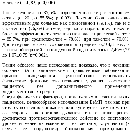
желудке (r=-0,82; р=0,006).
После лечения на 35,5% возросло число лиц с контролем
астмы (с 20 до 55,5%; р=0,03). Лечение было одинаково
эффективным для больных как с экзогенной (79,1%), так и с
эндогенной (76,8%) астмой, однако с нарастанием тяжести
болезни эффективность лечения снижалась: при легкой астме
– 85,7%, при среднетяжелой – 78,6%, при тяжелой – 70,0%.
Достигнутый эффект сохранялся в среднем 6,7±4,8 мес, а
частота обострений в последующий год снижалась с 2,46±0,77
до 1,07±0,75 (р=0,002).
Таким образом, наше исследование показало, что в лечении
больных БА с клиническими проявлениями заболеваний
органов пищеварения целесообразно использовать
физические факторы; это позволяет улучшить состояние
пациентов без дополнительного применения
медикаментозных средств.
Среди физических факторов, применяемых в лечении таких
пациентов, целесообразно использование БеМП, так как при
этом существенно снижается или купируется симптоматика
со стороны как органов дыхания, так и пищеварения,
достигается противовоспалительное действие на системном
уровне и менее выраженное – на местном, улучшается (в
случае ее нарушения) бронхиальная проходимость,