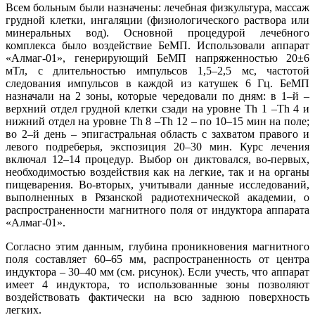
Всем больным были назначены: лечебная физкультура, массаж
грудной клетки, ингаляции (физиологического раствора или
минеральных вод). Основной процедурой лечебного
комплекса было воздействие БеМП. Использовали аппарат
«Алмаг-01», генерирующий БеМП напряженностью 20±6
мТл, с длительностью импульсов 1,5–2,5 мс, частотой
следования импульсов в каждой из катушек 6 Гц. БеМП
назначали на 2 зоны, которые чередовали по дням: в 1–й –
верхний отдел грудной клетки сзади на уровне Th 1 –Th 4 и
нижний отдел на уровне Th 8 –Th 12 – по 10–15 мин на поле;
во 2–й день – эпигастральная область с захватом правого и
левого подреберья, экспозиция 20–30 мин. Курс лечения
включал 12–14 процедур. Выбор он диктовался, во-первых,
необходимостью воздействия как на легкие, так и на органы
пищеварения. Во-вторых, учитывали данные исследований,
выполненных в Рязанской радиотехнической академии, о
распространенности магнитного поля от индуктора аппарата
«Алмаг-01».
Согласно этим данным, глубина проникновения магнитного
поля составляет 60–65 мм, распространенность от центра
индуктора – 30–40 мм (см. рисунок). Если учесть, что аппарат
имеет 4 индуктора, то использованные зоны позволяют
воздействовать фактически на всю заднюю поверхность
легких.