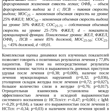
форсированная жизненная емкость легких; ОФВ
– объем
1
форсированного выдоха за 1 с; ПСВ – пиковая скорость
выдоха; МОС
– мгновенная объемная скорость на уровне
25
25% ФЖЕЛ; МОС
– мгновенная объемная скорость выдоха
50
на уровне 50% ФЖЕЛ; СОС
– собственная объемная
25-75
скорость на уровне 25–75% ФЖЕЛ; d – показатель
мукоцилиарной функции. Пониженные уровни: ЖЕЛ, ФЖЕЛ,
ОФВ
, ПСВ – менее 85% должной, МОС
; СОС
1
25-50
25-
<45% должной, d <69,01.
75
Комплексная оценка динамики всех изученных показателей
позволяет говорить о позитивных результатах лечения у 77,8%
пациентов. При этом на непосредственные результаты
лечения влияли: частота и выраженность дневных приступов
удушья после лечения (r=0,38; р=0,009), наличие после
лечения мукоцилиарных нарушений (r=0,32; р=0,036),
утолщения складок желудка после лечения (r=0,72; р=0,027),
большое количество слизи в желудке (r=0,76; р=0,017).
Отрицательная взаимосвязь установлена между
эффективностью лечения и исходной выраженностью
системного воспаления (с НСТсп/ст: r=-0,47; р=0,001; с IgМ:
r=-0,29; р=0,04), а также его выраженностью после лечения (с
НСТсп: r=-0,34; р=0,03) и наличием после лечения эрозий в