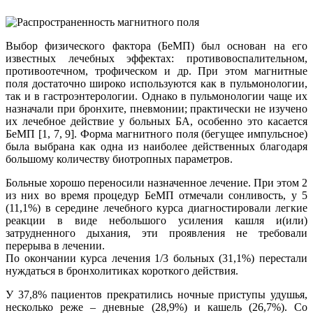
Выбор физического фактора (БеМП) был основан на его
известных лечебных эффектах: противовоспалительном,
противоотечном, трофическом и др. При этом магнитные
поля достаточно широко используются как в пульмонологии,
так и в гастроэнтерологии. Однако в пульмонологии чаще их
назначали при бронхите, пневмонии; практически не изучено
их лечебное действие у больных БА, особенно это касается
БеМП [1, 7, 9]. Форма магнитного поля (бегущее импульсное)
была выбрана как одна из наиболее действенных благодаря
большому количеству биотропных параметров.
Больные хорошо переносили назначенное лечение. При этом 2
из них во время процедур БеМП отмечали сонливость, у 5
(11,1%) в середине лечебного курса диагностировали легкие
реакции в виде небольшого усиления кашля и(или)
затрудненного дыхания, эти проявления не требовали
перерыва в лечении.
По окончании курса лечения 1/3 больных (31,1%) перестали
нуждаться в бронхолитиках короткого действия.
У 37,8% пациентов прекратились ночные приступы удушья,
несколько реже – дневные (28,9%) и кашель (26,7%). Со