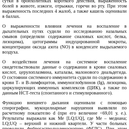
сутки в бронхолитиках короткого действия, выраженность
болей в животе, изжоги, отрыжки, горечи во рту. При этом
выраженность последних 4 жалоб, а также кашель оценивали
в баллах.
О выраженности влияния лечения на воспаление в
дыхательных путях судили по исследованию назальных
смывов (определяли содержание сиаловых кислот, белка,
лизоцима), цитограммы индуцированной мокроты,
концентрации оксида азота (NO) в конденсате выдыхаемого
воздуха.
О воздействии лечения на системное воспаление
свидетельствовали данные о содержании в крови сиаловых
кислот, церулоплазмина, каталазы, малонового диальдегида.
О состоянии системного иммунитета судили по содержанию в
крови Т- и В-лимфоцитов, иммуноглобулинов (Ig), лизоцима,
циркулирующих иммунных комплексов (ЦИК), а также по
данным НСТ-теста (спонтанного и стимулированного).
Функцию внешнего дыхания оценивали с помощью
спирографии, мукоцилиарные нарушения выявляли по
расчетному показателю d (при его величине <69,01 у. е.).
Результаты выражали как Ме [LQ;UQ], где Ме – медиана;
LQ;UQ – верхний и нижний квартели. У части больных
проводили фиброгастродуоденоскопию (ФГДС). При этом