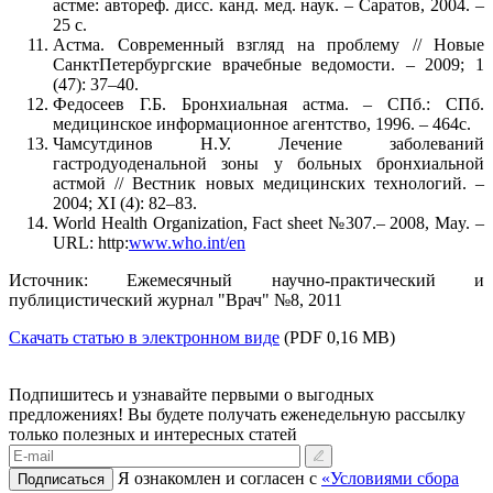
астме: автореф. дисс. канд. мед. наук. – Саратов, 2004. –
25 с.
Астма. Современный взгляд на проблему // Новые
Санкт­Петербургские врачебные ведомости. – 2009; 1
(47): 37–40.
Федосеев Г.Б. Бронхиальная астма. – СПб.: С­Пб.
медицинское информационное агентство, 1996. – 464с.
Чамсутдинов Н.У. Лечение заболеваний
гастродуоденальной зоны у больных бронхиальной
астмой // Вестник новых медицинских технологий. –
2004; XI (4): 82–83.
World Health Organization, Fact sheet №307.– 2008, May. –
URL: http:
www.who.int/en
Источник: Ежемесячный научно-практический и
публицистический журнал "Врач" №8, 2011
Скачать статью в электронном виде
(PDF 0,16 МВ)
Подпишитесь и узнавайте первыми о выгодных
предложениях!
Вы будете получать еженедельную рассылку
только полезных и интересных статей
Я ознакомлен и согласен с
«Условиями сбора
Подписаться