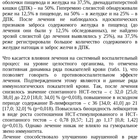
оболочки пищевода и желудка на 37,5%, двенадцатиперстной
кишки (ДПК) – на 50%. Гиперемию слизистой обнаруживали
реже на 12,5% в пищеводе, на 50% – в желудке и на 25% – в
ДПК. После лечения не наблюдалось ндоскопических
признаков заброса содержимого желудка в пищевод (до
лечения они были у 12,5% обследованных), не найдено
эрозий слизистой (до лечения выявлялись у 25%), на 37,5%
реже регистрировали большое количество содержимого в
желудке натощак и заброс желчи в ДПК.
Что касается влияния лечения на системный воспалительный
процесс на уровне целостного организма, то отмечена
позитивная динамика ряда показателей крови (табл. 1), что
позволяет говорить о противовоспалительном эффекте
лечения. Подтверждением этому являются и данные ряда
иммунологических показателей крови. Так, после лечения
снизилось значение спонтанного НСТ-теста – с 32,0 [25,0;
38,0] до 22,0 [18,0; 34,0] % (р=0,018), повышенное в исходном
периоде содержание В-лимфоцитов – с 36 [34,0; 41,0] до 21
[17,0; 32,0] % (р=0,018). Повысилась биоцидность лейкоцитов
в виде роста соотношения НСТ-стимулированного и НСТ-
спонтанного тестов – с 0,78 [0,57; 1,2] до 1,17 [0,8; 1,42]
(р=0,013). Однако лечение никак не влияло на гуморальное
звено иммунитета.
Лечение способствовало улучшению нарушенной в ряде