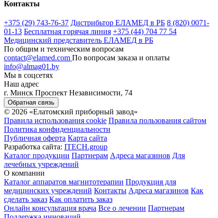
Контакты
+375 (29) 743-76-37
Дистрибьтор ЕЛАМЕД в РБ
8 (820) 0071-
01-13
Бесплатная горячая линия
+375 (44) 704 77 54
Медицинский представитель ЕЛАМЕД в РБ
По общим и техническим вопросам
contact@elamed.com
По вопросам заказа и оплаты
info@almag01.by
Мы в соцсетях
Наш адрес
г. Минск Проспект Независимости, 74
Обратная связь
© 2026 «Елатомский приборный завод»
Правила использования cookie
Правила пользования сайтом
Политика конфиденциальности
Публичная оферта
Карта сайта
Разработка сайта:
ITECH.group
Каталог продукции
Партнерам
Адреса магазинов
Для
лечебных учреждений
О компании
Каталог аппаратов магнитотерапии
Продукция для
медицинских учреждений
Контакты
Адреса магазинов
Как
сделать заказ
Как оплатить заказ
Онлайн консультация врача
Все о лечении
Партнерам
Поддержка инноваций