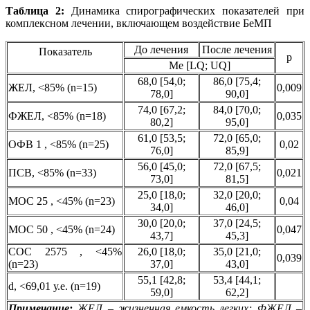
Таблица 2:
Динамика спирографических показателей при
комплексном лечении, включающем воздействие БеМП
До лечения
После лечения
Показатель
р
Me [LQ; UQ]
68,0 [54,0;
86,0 [75,4;
ЖЕЛ, <85% (n=15)
0,009
78,0]
90,0]
74,0 [67,2;
84,0 [70,0;
ФЖЕЛ, <85% (n=18)
0,035
80,2]
95,0]
61,0 [53,5;
72,0 [65,0;
ОФВ 1 , <85% (n=25)
0,02
76,0]
85,9]
56,0 [45,0;
72,0 [67,5;
ПСВ, <85% (n=33)
0,021
73,0]
81,5]
25,0 [18,0;
32,0 [20,0;
МОС 25 , <45% (n=23)
0,04
34,0]
46,0]
30,0 [20,0;
37,0 [24,5;
МОС 50 , <45% (n=24)
0,047
43,7]
45,3]
СОС 25­75 , <45%
26,0 [18,0;
35,0 [21,0;
0,039
(n=23)
37,0]
43,0]
55,1 [42,8;
53,4 [44,1;
d, <69,01 у.е. (n=19)
59,0]
62,2]
Примечание:
ЖЕЛ – жизненная емкость легких; ФЖЕЛ –