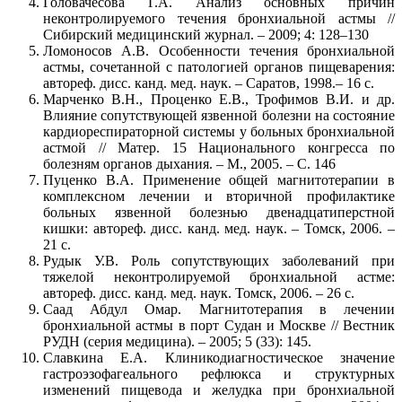
Головачесова Г.А. Анализ основных причин
неконтролируемого течения бронхиальной астмы //
Сибирский медицинский журнал. – 2009; 4: 128–130
Ломоносов А.В. Особенности течения бронхиальной
астмы, сочетанной с патологией органов пищеварения:
автореф. дисс. канд. мед. наук. – Саратов, 1998.– 16 с.
Марченко В.Н., Проценко Е.В., Трофимов В.И. и др.
Влияние сопутствующей язвенной болезни на состояние
кардиореспираторной системы у больных бронхиальной
астмой // Матер. 15 Национального конгресса по
болезням органов дыхания. – М., 2005. – С. 146
Пуценко В.А. Применение общей магнитотерапии в
комплексном лечении и вторичной профилактике
больных язвенной болезнью двенадцатиперстной
кишки: автореф. дисс. канд. мед. наук. – Томск, 2006. –
21 с.
Рудык У.В. Роль сопутствующих заболеваний при
тяжелой неконтролируемой бронхиальной астме:
автореф. дисс. канд. мед. наук. Томск, 2006. – 26 с.
Саад Абдул Омар. Магнитотерапия в лечении
бронхиальной астмы в порт Судан и Москве // Вестник
РУДН (серия медицина). – 2005; 5 (33): 145.
Славкина Е.А. Клинико­диагностическое значение
гастроэзофагеального рефлюкса и структурных
изменений пищевода и желудка при бронхиальной