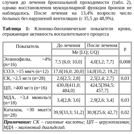
случаев до лечения бронхиальной проходимости (табл. 2),
однако восстановления мукоцилиарной функции бронхов не
наблюдалось. После лечения на 13,4% возросло число
больных без нарушений вентиляции (с 35,5 до 48,9%).
Таблица 1:
Клинико-биохимические показатели крови,
отражающие активность воспалительного процесса
До лечения
После лечения
Показатель
р
Me [LQ; UQ]
Эозинофилы, >4%
7,5 [6,0; 10,0]
4,0[3,2; 7,7]
0,008
(n=16)
СОЭ, >15 мм/ч (n=12)
17,6[16,0; 20,0]
14,0[10,2; 19,2]
СК, >2,5 мг/л (n=28)
2,6[2,5; 2,8]
2,5[2,4; 2,7]
0,03
430,0[411,0;
424,5[394,5;
ЦП, >400 мг/л (n=16)
484,0]
457,7]
МДА, >3,4 мкмоль/л
3,4[2,8; 3,6]
2,9[2,6; 3,4]
0,03
(n=18)
Каталаза, >30 мкат/л
39,9[33,3; 51,2]
30,9[25,6; 42,7]
0,02
(n=28)
Примечание:
СК – сиаловые кислоты; ЦП – церулоплазмин;
МДА – малоновый диальдегид.