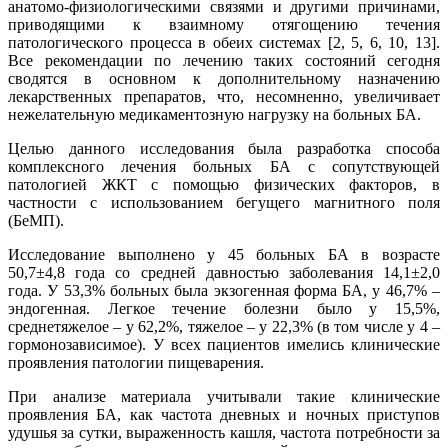
анатомо-физиологическими связями и другими причинами,
приводящими к взаимному отягощению течения
патологического процесса в обеих системах [2, 5, 6, 10, 13].
Все рекомендации по лечению таких состояний сегодня
сводятся в основном к дополнительному назначению
лекарственных препаратов, что, несомненно, увеличивает
нежелательную медикаментозную нагрузку на больных БА.
Целью данного исследования была разработка способа
комплексного лечения больных БА с сопутствующей
патологией ЖКТ с помощью физических факторов, в
частности с использованием бегущего магнитного поля
(БеМП).
Исследование выполнено у 45 больных БА в возрасте
50,7±4,8 года со средней давностью заболевания 14,1±2,0
года. У 53,3% больных была экзогенная форма БА, у 46,7% –
эндогенная. Легкое течение болезни было у 15,5%,
среднетяжелое – у 62,2%, тяжелое – у 22,3% (в том числе у 4 –
гормонозависимое). У всех пациентов имелись клинические
проявления патологии пищеварения.
При анализе материала учитывали такие клинические
проявления БА, как частота дневных и ночных приступов
удушья за сутки, выраженность кашля, частота потребности за