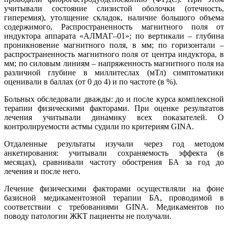
учитывали состояние слизистой оболочки (отечность,
гиперемия), утолщение складок, наличие большого объема
содержимого, Распространенность магнитного поля от
индуктора аппарата «АЛМАГ–01»; по вертикали – глубина
проникновение магнитного поля, в мм; по горизонтали –
распространенность магнитного поля от центра индуктора, в
мм; по силовым линиям – напряженность магнитного поля на
различной глубине в миллитеслах (мТл) симптоматики
оценивали в баллах (от 0 до 4) и по частоте (в %).
Больных обследовали дважды: до и после курса комплексной
терапии физическими факторами. При оценке результатов
лечения учитывали динамику всех показателей. О
контролируемости астмы судили по критериям GINA.
Отдаленные результаты изучали через год методом
анкетирования: учитывали сохраняемость эффекта (в
месяцах), сравнивали частоту обострения БА за год до
лечения и после него.
Лечение физическими факторами осуществляли на фоне
базисной медикаментозной терапии БА, проводимой в
соответствии с требованиями GINA. Медикаментов по
поводу патологии ЖКТ пациенты не получали.