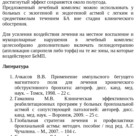
достигнутый эффект сохраняется около полугода.
Предложенный лечебный комплекс можно использовать у
больных с экзогенной и эндогенной астмой с легким и
среднетяжелым течением БА вне стадии клинического
обострения.
Для усиления воздействия лечения на местное воспаление и
мукоцилиарные нарушения в лечебный комплекс
целесообразно дополнительно включать пелоидотерапию
(аппликации сапропеля либо торфа) на те же зоны, на которые
воздействуют БеМП.
Литература
Ачкасов В.В. Применение импульсного бегущего
магнитного поля для лечения хронического
обструктивного бронхита: автореф. дисс. канд. мед.
наук. – Томск, 1998. – 22 с.
Гамазина М.В. Клиническая эффективность
реабилитационных программ у больных бронхиальной
астмой с сопутствующей патологией: автореф. дисс.
канд. мед. наук. – Воронеж, 2009. – 25 с.
Глобальная стратегия лечения и профилактики
бронхиальной астмы: методич. пособие / под ред. А.Г.
Чучалина. – М., 2007. – 104 с.