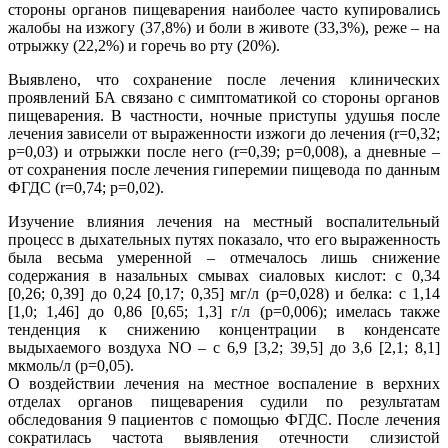
стороны органов пищеварения наиболее часто купировались
жалобы на изжогу (37,8%) и боли в животе (33,3%), реже – на
отрыжку (22,2%) и горечь во рту (20%).
Выявлено, что сохранение после лечения клинических
проявлений БА связано с симптоматикой со стороны органов
пищеварения. В частности, ночные приступы удушья после
лечения зависели от выраженности изжоги до лечения (r=0,32;
р=0,03) и отрыжки после него (r=0,39; р=0,008), а дневные –
от сохранения после лечения гиперемии пищевода по данным
ФГДС (r=0,74; р=0,02).
Изучение влияния лечения на местный воспалительный
процесс в дыхательных путях показало, что его выраженность
была весьма умеренной – отмечалось лишь снижение
содержания в назальных смывах сиаловых кислот: с 0,34
[0,26; 0,39] до 0,24 [0,17; 0,35] мг/л (р=0,028) и белка: с 1,14
[1,0; 1,46] до 0,86 [0,65; 1,3] г/л (р=0,006); имелась также
тенденция к снижению концентрации в конденсате
выдыхаемого воздуха NO – с 6,9 [3,2; 39,5] до 3,6 [2,1; 8,1]
мкмоль/л (р=0,05).
О воздействии лечения на местное воспаление в верхних
отделах органов пищеварения судили по результатам
обследования 9 пациентов с помощью ФГДС. После лечения
сократилась частота выявления отечности слизистой