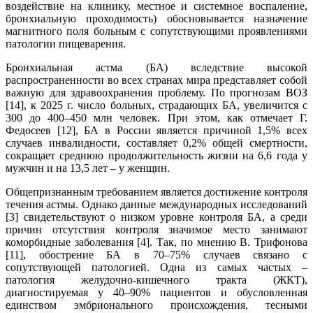
воздействие на клинику, местное и системное воспаление,
бронхиальную проходимость) обосновывается назначение
магнитного поля больным с сопутствующими проявлениями
патологии пищеварения.
Бронхиальная астма (БА) вследствие высокой
распространенности во всех странах мира представляет собой
важную для здравоохранения проблему. По прогнозам ВОЗ
[14], к 2025 г. число больных, страдающих БА, увеличится с
300 до 400–450 млн человек. При этом, как отмечает Г.
Федосеев [12], БА в России является причиной 1,5% всех
случаев инвалидности, составляет 0,2% общей смертности,
сокращает среднюю продолжительность жизни на 6,6 года у
мужчин и на 13,5 лет – у женщин.
Общепризнанным требованием является достижение контроля
течения астмы. Однако данные международных исследований
[3] свидетельствуют о низком уровне контроля БА, а среди
причин отсутствия контроля значимое место занимают
коморбидные заболевания [4]. Так, по мнению В. Трифонова
[11], обострение БА в 70–75% случаев связано с
сопутствующей патологией. Одна из самых частых –
патология желудочно-кишечного тракта (ЖКТ),
диагностируемая у 40–90% пациентов и обусловленная
единством эмбрионального происхождения, тесными