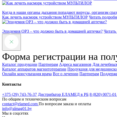
Когда в наши органы дыхания попадают вирусы, организм сразу 
Как лечить насморк устройством МУЛЬТИЛОР
Читать подробн
Эпидемия ОРЗ – что должно быть в домашней аптечке?
Читать
Форма регистрации на пол
Каталог продукции
Партнерам
Адреса магазинов
Для лечебны
Каталог аппаратов магнитотерапии
Продукция для медицинск
Онлайн консультация врача
Все о лечении
Партнерам
Поддерж
Контакты
+375 (29) 743-76-37
Дистрибьтор ЕЛАМЕД в РБ
8 (820) 0071-01
По общим и техническим вопросам
contact@elamed.com
По вопросам заказа и оплаты
info@almag01.by
Мы в соцсетях