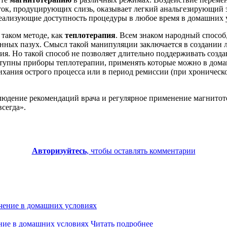
ток, продуцирующих слизь, оказывает легкий анальгезирующий 
еализующие доступность процедуры в любое время в домашних 
 таком методе, как
теплотерапия
. Всем знаком народный способ
ных пазух. Смысл такой манипуляции заключается в создании л
ия. Но такой способ не позволяет длительно поддерживать созд
оступны приборы теплотерапии, применять которые можно в дом
хания острого процесса или в период ремиссии (при хроническом
людение рекомендаций врача и регулярное применение магнито
всегда».
Авторизуйтесь
, чтобы оставлять комментарии
ение в домашних условиях
Читать подробнее