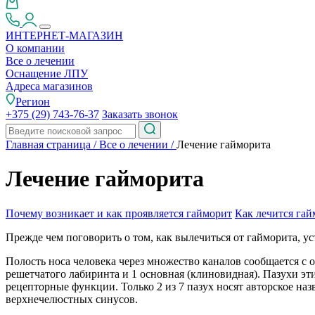
ИНТЕРНЕТ-МАГАЗИН
О компании
Все о лечении
Оснащение ЛПУ
Адреса магазинов
Регион
+375 (29) 743-76-37
Заказать звонок
Главная страница
/
Все о лечении
/
Лечение​ ​гайморита
Лечение​ ​гайморита
Почему возникает и как проявляется гайморит
Как лечится гай
Прежде чем поговорить о том, как вылечиться от гайморита, у
Полость носа человека через множество каналов сообщается с
решетчатого лабиринта и 1 основная (клиновидная). Пазухи эт
рецепторные функции. Только 2 из 7 пазух носят авторское на
верхнечелюстных синусов.