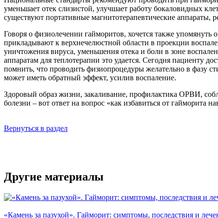
уменьшает отек слизистой, улучшает работу бокаловидных кле
существуют портативные магнитотерапевтические аппараты, р
Говоря о физиолечении гайморитов, хочется также упомянуть о
прикладывают к верхнечелюстной области в проекции воспален
уничтожения вируса, уменьшения отека и боли в зоне воспален
аппаратам для теплотерапии это удается. Сегодня пациенту д
помнить, что проводить физиопроцедуры желательно в фазу сти
может иметь обратный эффект, усилив воспаление.
Здоровый образ жизни, закаливание, профилактика ОРВИ, соб
болезни – вот ответ на вопрос «как избавиться от гайморита на
Вернуться в раздел
Другие материалы
«Камень за пазухой». Гайморит: симптомы, последствия и леч