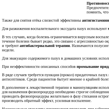
Противовос
Предпочтител
помнить, чт
Также для снятия отёка слизистой эффективны
антигистамин
Для разжижения воспалительного экссудата пазух используют
В тех случаях, когда болезнь ограничивается вирусным воспале
течение болезни бывает редко, это связано с агрессивность
и требуют
антибактериальной терапии
. Назначаются полуси
недели.
Для эвакуации содержимого пазух в домашних условиях испо
При неэффективности описанных способов
промывание прид
В ряде случаев требуется пункция (прокол) придаточных пазух 
антисептиков. Среди пациентов бытует мнение о крайней боле
В дополнение к лекарственной терапии и манипуляциям испо
для назначения физиопроцедур необходимо строгое соблюдение
проводить физиопроцедуры желательно в фазу стихания острого
производить обратный эффект, усиливая воспаление.
Национальные стандарты рекомендуют проводить при гаймор