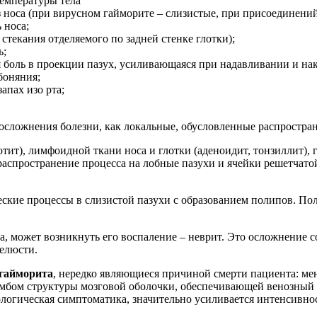
емпературы тела
 носа (при вирусном гайморите – слизистые, при присоединени
 носа;
 стекания отделяемого по задней стенке глотки);
ь;
боль в проекции пазух, усиливающаяся при надавливании и нак
боняния;
апах изо рта;
 осложнения болезни, как локальные, обусловленные распростра
тит), лимфоидной ткани носа и глотки (аденоидит, тонзиллит), 
 распространение процесса на лобные пазухи и ячейки решетчато
ские процессы в слизистой пазухи с образованием полипов. Пол
ва, может возникнуть его воспаление – неврит. Это осложнение
челюсти.
гайморита
, нередко являющиеся причиной смерти пациента: ме
ромбом структуры мозговой оболочки, обеспечивающей венозный 
логическая симптоматика, значительно усиливается интенсивнос