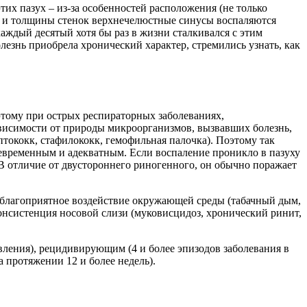
х пазух – из-за особенностей расположения (не только
у) и толщины стенок верхнечелюстные синусы воспаляются
каждый десятый хотя бы раз в жизни сталкивался с этим
олезнь приобрела хронический характер, стремились узнать, как
этому при острых респираторных заболеваниях,
ависимости от природы микроорганизмов, вызвавших болезнь,
тококк, стафилококк, гемофильная палочка). Поэтому так
евременным и адекватным. Если воспаление проникло в пазуху
 В отличие от двустороннего риногенного, он обычно поражает
еблагоприятное воздействие окружающей среды (табачный дым,
консистенция носовой слизи (муковисцидоз, хронический ринит,
ления), рецидивирующим (4 и более эпизодов заболевания в
 протяжении 12 и более недель).