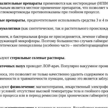
палительные препараты
применяются как нестероидные (НПВС) 
ьным является местное применение препаратов, что позволяет
о глюкокортикоиды противопоказаны при гнойном процессе.
ные препараты
, предпочтительнее использовать средства 3 и 4 
муколитики
(как синтетические, так и растительного происхожд
нием, и бактериальная флора не присоединяется, лечение гаймор
ю окружающей микрофлоры. Поэтому большинство случаев гаймо
нтетические пенициллины (особенно часто – ингибиторзащищённ
льзуют
стерильные солевые растворы
.
аточных пазух
проводит ЛОР-врач. Популярно вакуумное пром
носа, это позволяет не только качественно удалить содержимое 
зненности и травматичности пункции, однако это является забл
льзуют
физиолечение
: магнитотерапия, лекарственный электрофо
 условий: отсутствие высокой температуры тела и гнойного проц
 процесса или в период ремиссии (при хроническом гайморите), 
ите
магнитотерапию
в различных режимах. Воздействие переме