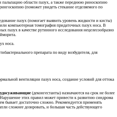
 и пальпацию области пазух, а также переднюю риноскопию
арингоскопию (поможет увидеть стекание отделяемого по
едование пазух (помогает выявить уровень жидкости и кисты)
 или компьютерная томография придаточных пазух носа. В
ых пазух в качестве рутинного исследования нецелесообразно
айморита.
ух носа.
ибактериального препарата по виду возбудителя, для
рмальной вентиляции пазух носа, создание условий для оттока
судосуживающие
(деконгестанты) назначаются на срок не более
я). Нарушение этих правил может привести к развитию синдрома
ем бывает достаточно сложно. Рекомендуется применять
пли сложнее дозировать, и большая часть действующего