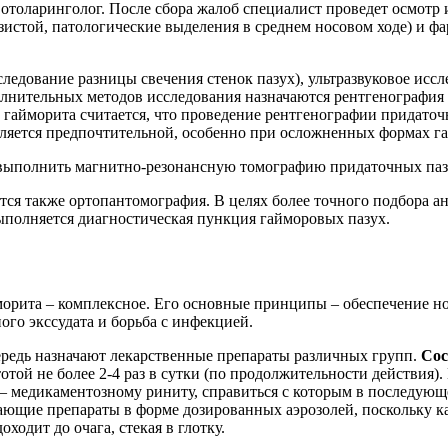
 отоларинголог. После сбора жалоб специалист проведет осмотр
зистой, патологические выделения в среднем носовом ходе) и ф
едование разницы свечения стенок пазух), ультразвуковое иссл
полнительных методов исследования назначаются рентгенография
гайморита считается, что проведение рентгенографии придаточн
ляется предпочтительной, особенно при осложненных формах г
 выполнить магнитно-резонансную томографию придаточных паз
ся также ортопантомография. В целях более точного подбора ант
ыполняется диагностическая пункция гайморовых пазух.
орита – комплексное. Его основные принципы – обеспечение но
ого экссудата и борьба с инфекцией.
редь назначают лекарственные препараты различных групп.
Со
стотой не более 2-4 раз в сутки (по продолжительности действи
– медикаментозному риниту, справиться с которым в последующ
ющие препараты в форме дозированных аэрозолей, поскольку ка
оходит до очага, стекая в глотку.