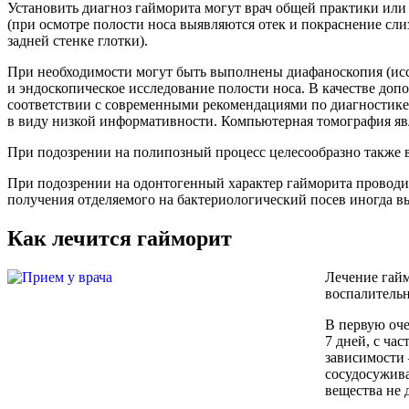
Установить диагноз гайморита могут врач общей практики или
(при осмотре полости носа выявляются отек и покраснение сли
задней стенке глотки).
При необходимости могут быть выполнены диафаноскопия (иссл
и эндоскопическое исследование полости носа. В качестве до
соответствии с современными рекомендациями по диагностике 
в виду низкой информативности. Компьютерная томография яв
При подозрении на полипозный процесс целесообразно также
При подозрении на одонтогенный характер гайморита проводит
получения отделяемого на бактериологический посев иногда в
Как лечится гайморит
Лечение гайм
воспалительн
В первую оче
7 дней, с ча
зависимости 
сосудосужива
вещества не д