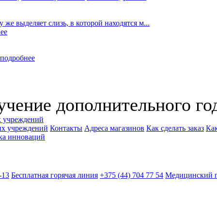
же выделяет слизь, в которой находятся м...
ее
 подробнее
учение дополнительного го
х учреждений
их учреждений
Контакты
Адреса магазинов
Как сделать заказ
Как
ка инноваций
-13
Бесплатная горячая линия
+375 (44) 704 77 54
Медицинский 