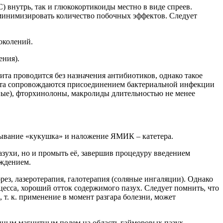
внутрь, так и глюкокортикоиды местно в виде спреев.
 минимизировать количество побочных эффектов. Следует
поколений.
ения).
ита проводится без назначения антибиотиков, однако такое
рита сопровождаются присоединением бактериальной инфекции
ые), фторхинолоны, макролиды длительностью не менее
ывание «кукушка» и наложение ЯМИК – катетера.
пазухи, но и промыть её, завершив процедуру введением
уждением.
рез, лазеротерапия, галотерапия (соляные ингаляции). Однако
есса, хороший отток содержимого пазух. Следует помнить, что
т. к. применение в момент разгара болезни, может
нным магнитным полем на область гайморовых пазух