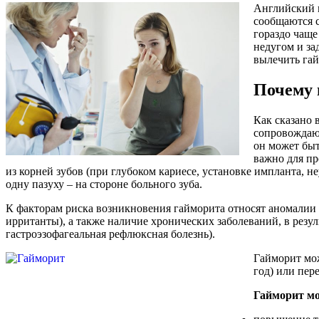
Английский м
сообщаются с
гораздо чаще
недугом и за
вылечить гай
Почему 
Как сказано 
сопровождающ
он может быт
важно для пр
из корней зубов (при глубоком кариесе, установке импланта, 
одну пазуху – на стороне больного зуба.
К факторам риска возникновения гайморита относят аномалии 
ирританты), а также наличие хронических заболеваний, в резу
гастроэзофагеальная рефлюксная болезнь).
Гайморит мож
год) или пер
Гайморит м