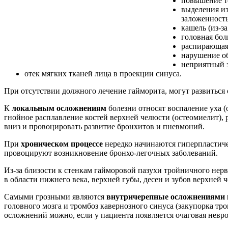
повышение т
выделения из
заложенность
кашель (из-за
головная бол
распирающая 
нарушение о
неприятный з
отек мягких тканей лица в проекции синуса.
При отсутствии должного лечение гайморита, могут развиться
К
локальным осложнениям
болезни относят воспаление уха (о
гнойное расплавление костей верхней челюсти (остеомиелит),
вниз и провоцировать развитие бронхитов и пневмоний.
При
хроническом процессе
нередко начинаются гиперпластиче
провоцируют возникновение бронхо-легочных заболеваний.
Из-за близости к стенкам гайморовой пазухи тройничного нер
в области нижнего века, верхней губы, десен и зубов верхней 
Самыми грозными являются
внутричерепные осложнениями 
головного мозга и тромбоз кавернозного синуса (закупорка т
осложнений можно, если у пациента появляется очаговая невро