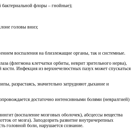
й бактериальной флоры – гнойные);
лоне головы вниз;
нением воспаления на близлежащие органы, так и системные.
глаза (флегмона клетчатки орбиты, неврит зрительного нерва),
й кости. Инфекция из верхнечелюстных пазух может спускаться
ипы, разрастаясь, значительно затрудняют дыхание и
 сопровождается достаточно интенсивными болями (невралгией)
нингит (воспаление мозговых оболочек), абсцессы вещества
отток от мозга). Заподозрить развитие внутричерепных
ть головной боли, нарушается сознание.