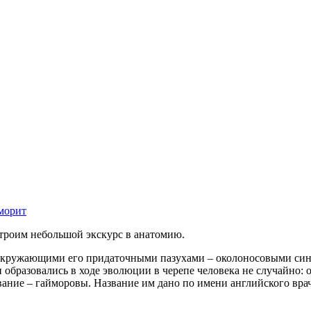
морит
строим небольшой экскурс в анатомию.
 окружающими его придаточными пазухами – околоносовыми синус
и образовались в ходе эволюции в черепе человека не случайно
звание – гайморовы. Название им дано по имени английского вра