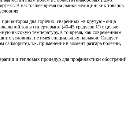
эффект. В настоящее время на рынке медицинских товаров
условиях.
, при котором два горячих, сваренных «в крутую» яйца
окальной зоны гипертермии (40-45 градусов С) с целью
анную высокую температуру, в то время, как современным
ашних условиях, не имея специальных навыков. Следует
 гайморите), т.к. применение в момент разгара болезни,
терапии и тепловых процедур для профилактики обострений