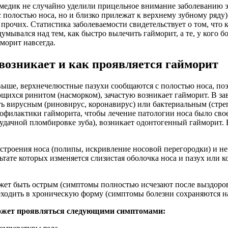
едик не случайно уделили прицельное внимание заболеванию эти
 полостью носа, но и близко прилежат к верхнему зубному ряд
 прочих. Статистика заболеваемости свидетельствует о том, что 
думывался над тем, как быстро вылечить гайморит, а те, у кого б
морит навсегда.
возникает и как проявляется гайморит
выше, верхнечелюстные пазухи сообщаются с полостью носа, по
ихся ринитом (насморком), зачастую возникает гайморит. В з
ь вирусным (риновирус, коронавирус) или бактериальным (стреп
офилактики гайморита, чтобы лечение патологии носа было сво
неудачной пломбировке зуба), возникает одонтогенный гайморит.
строения носа (полипы, искривление носовой перегородки) и н
льтате которых изменяется слизистая оболочка носа и пазух или 
ет быть острым (симптомы полностью исчезают после выздоров
еходить в хроническую форму (симптомы болезни сохраняются на
ожет проявляться следующими симптомами: