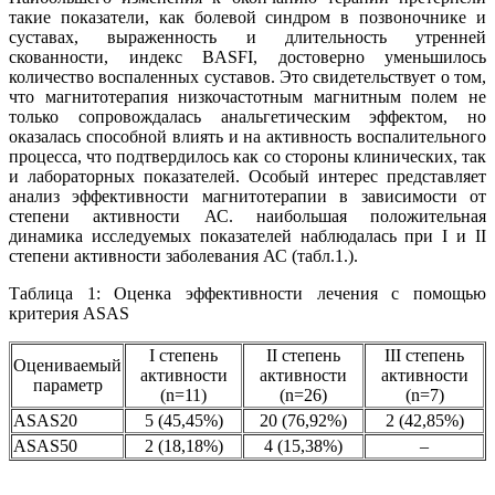
такие показатели, как болевой синдром в позвоночнике и
суставах, выраженность и длительность утренней
скованности, индекс BASFI, достоверно уменьшилось
количество воспаленных суставов. Это свидетельствует о том,
что магнитотерапия низкочастотным магнитным полем не
только сопровождалась анальгетическим эффектом, но
оказалась способной влиять и на активность воспалительного
процесса, что подтвердилось как со стороны клинических, так
и лабораторных показателей. Особый интерес представляет
анализ эффективности магнитотерапии в зависимости от
степени активности АС. наибольшая положительная
динамика исследуемых показателей наблюдалась при I и II
степени активности заболевания АС (табл.1.).
Таблица 1: Оценка эффективности лечения с помощью
критерия ASAS
I степень
II степень
III степень
Оцениваемый
активности
активности
активности
параметр
(n=11)
(n=26)
(n=7)
ASAS20
5 (45,45%)
20 (76,92%)
2 (42,85%)
ASAS50
2 (18,18%)
4 (15,38%)
–