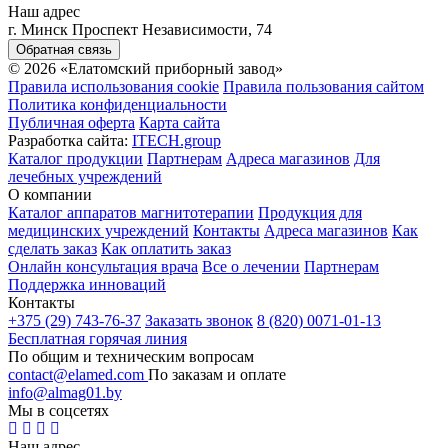
Наш адрес
г. Минск Проспект Независимости, 74
Обратная связь
© 2026 «Елатомский приборный завод»
Правила использования cookie
Правила пользования сайтом
Политика конфиденциальности
Публичная оферта
Карта сайта
Разработка сайта:
ITECH.group
Каталог продукции
Партнерам
Адреса магазинов
Для
лечебных учреждений
О компании
Каталог аппаратов магнитотерапии
Продукция для
медицинских учреждений
Контакты
Адреса магазинов
Как
сделать заказ
Как оплатить заказ
Онлайн консультация врача
Все о лечении
Партнерам
Поддержка инноваций
Контакты
+375 (29) 743-76-37
Заказать звонок
8 (820) 0071-01-13
Бесплатная горячая линия
По общим и техническим вопросам
contact@elamed.com
По заказам и оплате
info@almag01.by
Мы в соцсетях
Наш адрес