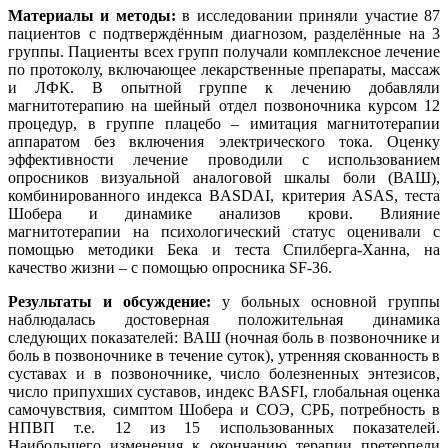
Материалы и методы:
в исследовании приняли участие 87
пациентов с подтверждённым диагнозом, разделённые на 3
группы. Пациенты всех групп получали комплексное лечение
по протоколу, включающее лекарственные препараты, массаж
и ЛФК. В опытной группе к лечению добавляли
магнитотерапию на шейный отдел позвоночника курсом 12
процедур, в группе плацебо – имитация магнитотерапии
аппаратом без включения электрического тока. Оценку
эффективности лечение проводили с использованием
опросников визуальной аналоговой шкалы боли (ВАШ),
комбинированного индекса BASDAI, критерия ASAS, теста
Шобера и динамике анализов крови. Влияние
магнитотерапии на психологический статус оценивали с
помощью методики Бека и теста Спилберга-Ханна, на
качество жизни – с помощью опросника SF-36.
Результаты и обсуждение:
у больных основной группы
наблюдалась достоверная положительная динамика
следующих показателей: ВАШ (ночная боль в позвоночнике и
боль в позвоночнике в течение суток), утренняя скованность в
суставах и в позвоночнике, число болезненных энтезисов,
число припухших суставов, индекс BASFI, глобальная оценка
самочувствия, симптом Шобера и СОЭ, СРБ, потребность в
НПВП т.е. 12 из 15 использованных показателей.
Наибольшего изменения к окончанию терапии претерпели