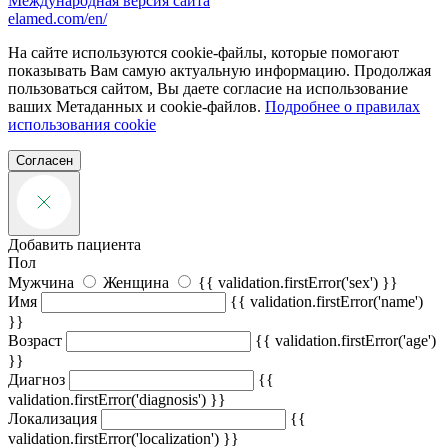
Международная версия сайта
elamed.com/en/
На сайте используются cookie-файлы, которые помогают
показывать Вам самую актуальную информацию. Продолжая
пользоваться сайтом, Вы даете согласие на использование
ваших Метаданных и cookie-файлов.
Подробнее о правилах
использования cookie
Согласен
Добавить пациента
Пол
Мужчина
Женщина
{{ validation.firstError('sex') }}
Имя
{{ validation.firstError('name')
}}
Возраст
{{ validation.firstError('age')
}}
Диагноз
{{
validation.firstError('diagnosis') }}
Локализация
{{
validation.firstError('localization') }}