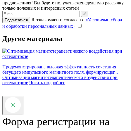
предложениях!
Вы будете получать еженедельную рассылку
только полезных и интересных статей
Я ознакомлен и согласен с
«Условиями сбора
Подписаться
и обработки персональных данных»
Другие материалы
Продемонстрирована высокая эффективность сочетания
М
бегущего импульсного магнитного поля, формирующег...
щ
Оптимизация магнитотерапевтического воздействия при
П
остеоартрозе
Читать подробнее
Форма регистрации на