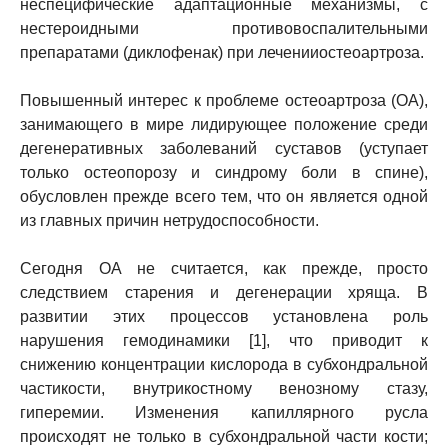
неспецифические адаптационные механизмы, с
нестероидными противовоспалительными
препаратами (диклофенак) при леченииостеоартроза.
Повышенный интерес к проблеме остеоартроза (ОА),
занимающего в мире лидирующее положение среди
дегенеративных заболеваний суставов (уступает
только остеопорозу и синдрому боли в спине),
обусловлен прежде всего тем, что он является одной
из главных причин нетрудоспособности.
Сегодня ОА не считается, как прежде, просто
следствием старения и дегенерации хряща. В
развитии этих процессов установлена роль
нарушения гемодинамики [1], что приводит к
снижению концентрации кислорода в субхондральной
частикости, внутрикостному венозному стазу,
гиперемии. Изменения капиллярного русла
происходят не только в субхондральной части кости;