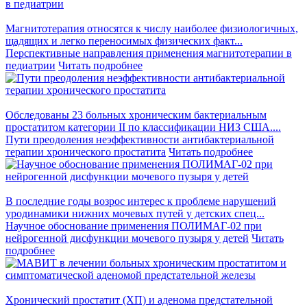
Магнитотерапия относятся к числу наиболее физиологичных,
щадящих и легко переносимых физических факт...
Перспективные направления применения магнитотерапии в
педиатрии
Читать подробнее
Обследованы 23 больных хроническим бактериальным
простатитом категории II по классификации НИЗ США....
Пути преодоления неэффективности антибактериальной
терапии хронического простатита
Читать подробнее
В последние годы возрос интерес к проблеме нарушений
уродинамики нижних мочевых путей у детских спец...
Научное обоснование применения ПОЛИМАГ-02 при
нейрогенной дисфункции мочевого пузыря у детей
Читать
подробнее
Хронический простатит (ХП) и аденома предстательной