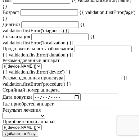
Имя
{{ validation.firstError('name')
}}
Возраст
{{ validation.firstError('age')
}}
Диагноз
{{
validation.firstError('diagnosis') }}
Локализация
{{
validation.firstError('localization') }}
Продолжительность заболевания
{{ validation.firstError('duration') }}
Рекомендованный аппарат
{{ validation.firstError('device') }}
Рекомендованная процедура
{{
validation.firstError('procedure') }}
Серийный номер аппарата
Дата покупки
Где приобретен аппарат
Результат лечения
Приобретенный аппарат
Добавить в базу