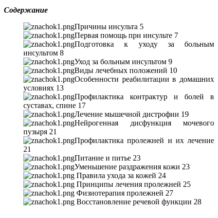
Содержание
Причины инсульта
5
Первая помощь при инсульте
7
Подготовка к уходу за больным
инсультом
8
Уход за больным инсультом
9
Виды лечебных положений
10
Особенности реабилитации в домашних
условиях
13
Профилактика контрактур и болей в
суставах, спине
17
Лечение мышечной дистрофии
19
Нейрогенная дисфункция мочевого
пузыря
21
Профилактика пролежней и их лечение
21
Питание и питье
23
Уменьшение раздражения кожи
23
Правила ухода за кожей
24
Принципы лечения пролежней
25
Физиотерапия пролежней
27
Восстановление речевой функции
28