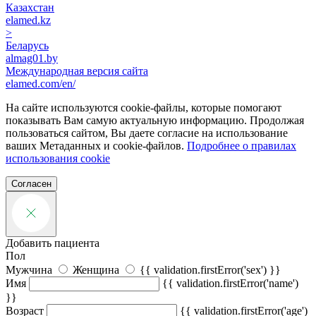
Казахстан
elamed.kz
>
Беларусь
almag01.by
Международная версия сайта
elamed.com/en/
На сайте используются cookie-файлы, которые помогают
показывать Вам самую актуальную информацию. Продолжая
пользоваться сайтом, Вы даете согласие на использование
ваших Метаданных и cookie-файлов.
Подробнее о правилах
использования cookie
Согласен
Добавить пациента
Пол
Мужчина
Женщина
{{ validation.firstError('sex') }}
Имя
{{ validation.firstError('name')
}}
Возраст
{{ validation.firstError('age')