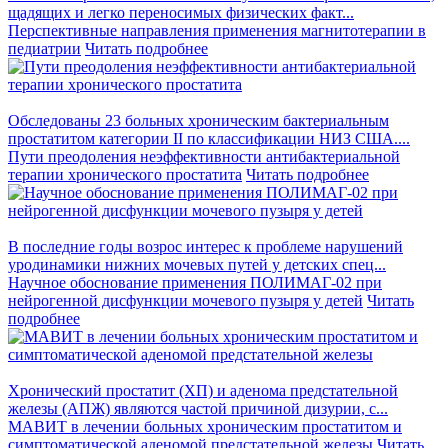
щадящих и легко переносимых физических факт...
Перспективные направления применения магнитотерапии в
педиатрии
Читать подробнее
Обследованы 23 больных хроническим бактериальным
простатитом категории II по классификации НИЗ США....
Пути преодоления неэффективности антибактериальной
терапии хронического простатита
Читать подробнее
В последние годы возрос интерес к проблеме нарушений
уродинамики нижних мочевых путей у детских спец...
Научное обоснование применения ПОЛИМАГ-02 при
нейрогенной дисфункции мочевого пузыря у детей
Читать
подробнее
Хронический простатит (ХП) и аденома предстательной
железы (АПЖ) являются частой причиной дизурии, с...
МАВИТ в лечении больных хроническим простатитом и
симптоматической аденомой предстательной железы
Читать