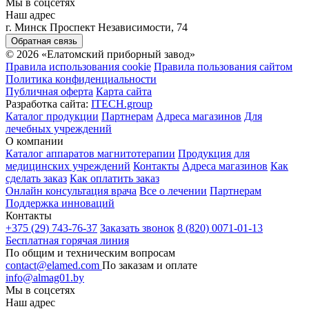
Мы в соцсетях
Наш адрес
г. Минск Проспект Независимости, 74
Обратная связь
© 2026 «Елатомский приборный завод»
Правила использования cookie
Правила пользования сайтом
Политика конфиденциальности
Публичная оферта
Карта сайта
Разработка сайта:
ITECH.group
Каталог продукции
Партнерам
Адреса магазинов
Для
лечебных учреждений
О компании
Каталог аппаратов магнитотерапии
Продукция для
медицинских учреждений
Контакты
Адреса магазинов
Как
сделать заказ
Как оплатить заказ
Онлайн консультация врача
Все о лечении
Партнерам
Поддержка инноваций
Контакты
+375 (29) 743-76-37
Заказать звонок
8 (820) 0071-01-13
Бесплатная горячая линия
По общим и техническим вопросам
contact@elamed.com
По заказам и оплате
info@almag01.by
Мы в соцсетях
Наш адрес