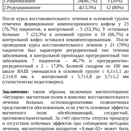
1.Рациональное
26(86,7%)
3 (20%)
2.Редуцированное
4(13,3%)
12 (80%)
После курса восстановительного лечения в основной группе
отмечено формирование компенсированного кифоза у 23
(76,7%) пациентов, в контрольной – 5 (33,3%). У остальных
больных 7 (23,3%) в основной группе и 10 (66,7%) в
контрольной кифоз оставался некомпенсированным. После
проведения курса восстановительного лечения у 21 (70%)
пациентов был характерен регредиентный тип течения
заболевания, в контрольной преобладал прогредиентный тип
заболевания 7 пациентов – 46,7% и прогредиентно-
регредиентный у 2 – 17,8%. Болевой синдром по 100 мм
шкале ВАШ уменьшился в основной группе с 6,1±1,1 до
2,1±0,9 мм, в контрольной с 5,7±1,8 до 3,7±1,2 мм
(статистически недостоверно).
Заключение:
таким образом, включение магнитотерапии
«бегущим» магнитным полем в комплекс восстановительного
лечения больных остеохондропатиями позвоночника
представляется обоснованным, если учесть основные эффекты
магнитного поля: обезболивающий, сосудистый,
противовоспалительный. За счёт простоты отпуска процедур
и отсутствия побочных эффектов при соблюдении методики
лечения, магнитотерапия аппаратом «Алмаг-02» может быть