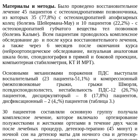
Материалы и методы.
Было проведено восстановительное
лечение 45 пациентов с остеохондропатиями позвоночника,
из которых 35 (77,8%) с остеохондропатией апофизарных
колец (болезнь Шейермана-Мау) и 10 пациентов (22,2%) - с
остеохондропатией губчатого вещества тел позвонков
(болезнь Кальве). Всем пациентам проводилось комплексное
обследование до и после курса восстановительного лечения,
а также через 6 месяцев после окончания курса
(нейроортопедическое обследование, визуальная аналоговая
шкала боли, спондилография в прямой и боковой проекции,
компьютерная стабилометрия, КТ И МРТ).
Основными механизмами поражения ПДС выступали
воспалительный (23 пациента-51,1%) и компрессионный
(межпозвонковые грыжи, грыжи Шморля,
псевдоспондилолистез, нестабильность ПДС-12 (26,7%)
пациентов, дисциркуляторый – 8 (17,8%) пациентов,
дисфиксационный – 2 (4,;%) пациентов (таблица 3.)
30 пациентов составляли основную группу получала
комплексное лечение, которое включало ортезирование
полужесткими и жесткими ортезами в течение двух часов
после лечебных процедур, детензор-терапию (45 минут) и
ночной сон на детензор маты для ночного сна и детензор-
кресла для постоянного использования, дыхательную