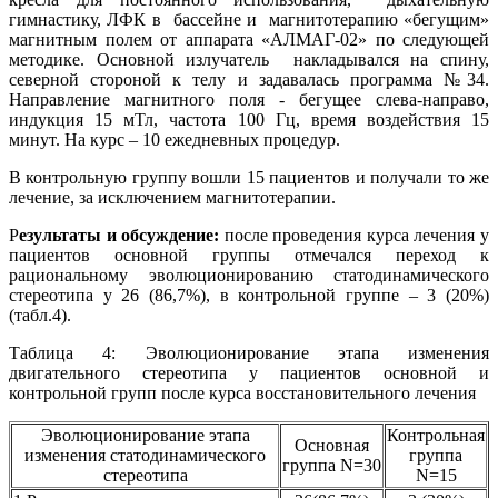
гимнастику, ЛФК в бассейне и магнитотерапию «бегущим»
магнитным полем от аппарата «АЛМАГ-02» по следующей
методике. Основной излучатель накладывался на спину,
северной стороной к телу и задавалась программа №34.
Направление магнитного поля - бегущее слева-направо,
индукция 15 мТл, частота 100 Гц, время воздействия 15
минут. На курс – 10 ежедневных процедур.
В контрольную группу вошли 15 пациентов и получали то же
лечение, за исключением магнитотерапии.
Р
езультаты и обсуждение:
после проведения курса лечения у
пациентов основной группы отмечался переход к
рациональному эволюционированию статодинамического
стереотипа у 26 (86,7%), в контрольной группе – 3 (20%)
(табл.4).
Таблица 4: Эволюционирование этапа изменения
двигательного стереотипа у пациентов основной и
контрольной групп после курса восстановительного лечения
Эволюционирование этапа
Контрольная
Основная
изменения статодинамического
группа
группа N=30
стереотипа
N=15