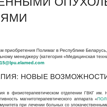
ВЕННЫМИ ОПУХО
ИЯМИ
м приобретения Полимаг в Республике Беларусь
ьному менеджеру (категория «Медицинская техни
115@lpu.elamed.com
АПИЯ: НОВЫЕ ВОЗМОЖНОСТ
ия в физиотерапевтическом отделении ГВКГ им. Н
ивность магнитотерапевтического аппарата «
ПОЛ
ммунитета при лечении больных со злокачественны