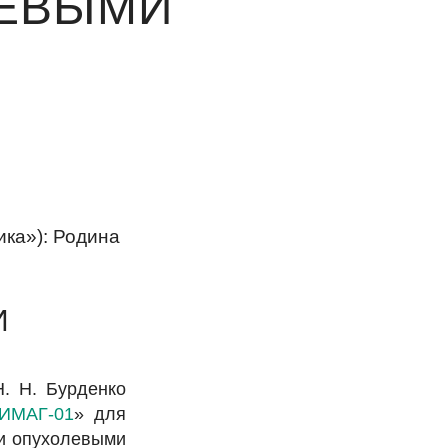
ЛЕВЫМИ
,
ка»): Родина
И
. Н. Бурденко
ИМАГ-01
» для
ми опухолевыми