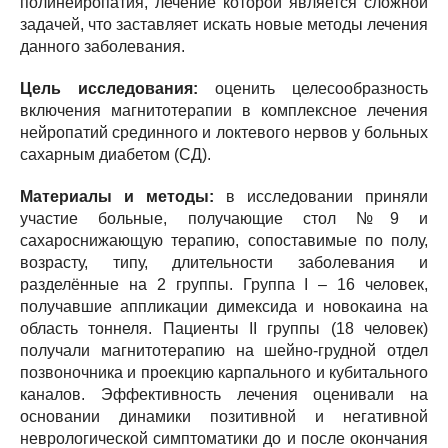
полинейропатия, лечение которой является сложной
задачей, что заставляет искать новые методы лечения
данного заболевания.
Цель исследования:
оценить целесообразность
включения магнитотерапии в комплексное лечения
нейропатий срединного и локтевого нервов у больных
сахарным диабетом (СД).
Материалы и методы:
в исследовании приняли
участие больные, получающие стол №9 и
сахароснижающую терапию, сопоставимые по полу,
возрасту, типу, длительности заболевания и
разделённые на 2 группы. Группа I – 16 человек,
получавшие аппликации димексида и новокаина на
область тоннеля. Пациенты II группы (18 человек)
получали магнитотерапию на шейно-грудной отдел
позвоночника и проекцию карпального и кубитального
каналов. Эффективность лечения оценивали на
основании динамики позитивной и негативной
неврологической симптоматики до и после окончания