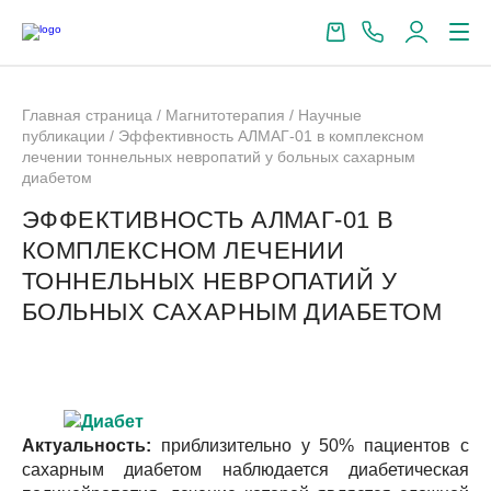
Главная страница
/
Магнитотерапия
/
Научные
публикации
/
Эффективность АЛМАГ-01 в комплексном
лечении тоннельных невропатий у больных сахарным
диабетом
ЭФФЕКТИВНОСТЬ АЛМАГ-01 В
КОМПЛЕКСНОМ ЛЕЧЕНИИ
ТОННЕЛЬНЫХ НЕВРОПАТИЙ У
БОЛЬНЫХ САХАРНЫМ ДИАБЕТОМ
Актуальность:
приблизительно у 50% пациентов с
сахарным диабетом наблюдается диабетическая